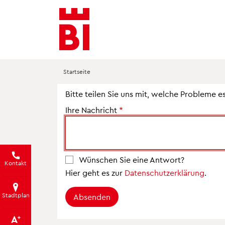
Inhalt
Menü
Suche
anspringen
anspringen
anspringen
Startseite
Bitte teilen Sie uns mit, welche Probleme e
Ihre Nachricht
Wünschen Sie eine Antwort?
Kontakt
Hier geht es zur
Datenschutzerklärung
.
Stadtplan
Absenden