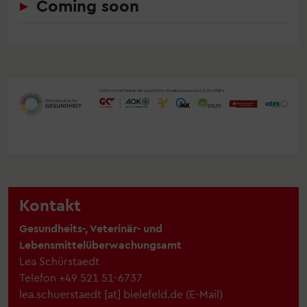
Coming soon
Kontakt
Gesundheits-, Veterinär- und
Lebensmittelüberwachungsamt
Lea Schürstaedt
Telefon
+49 521 51-6737
lea.schuerstaedt
[at]
bielefeld.de
(
E-Mail
)