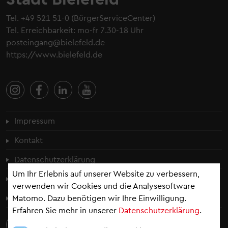
Tel.
+49 521 51-0
(BürgerServiceCenter)
Tel. Erreichbarkeit: mo-fr 7.30-18 Uhr
posteingang@bielefeld.de
https://www.bielefeld.de
Fußzeilenmenü
Impressum
Kontakt
Datenschutzerklärung
Um Ihr Erlebnis auf unserer Website zu verbessern,
Cookie-Einstellungen
verwenden wir Cookies und die Analysesoftware
Erklärung zur Barrierefreiheit
Matomo. Dazu benötigen wir Ihre Einwilligung.
Erfahren Sie mehr in unserer
Datenschutzerklärung
.