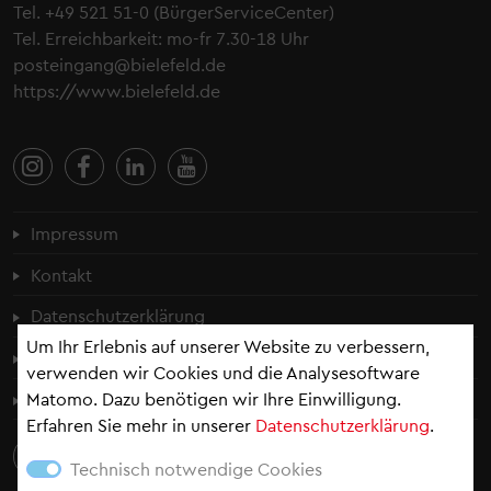
Tel.
+49 521 51-0
(BürgerServiceCenter)
Tel. Erreichbarkeit: mo-fr 7.30-18 Uhr
posteingang@bielefeld.de
https://www.bielefeld.de
Fußzeilenmenü
Impressum
Kontakt
Datenschutzerklärung
Um Ihr Erlebnis auf unserer Website zu verbessern,
Cookie-Einstellungen
verwenden wir Cookies und die Analysesoftware
Erklärung zur Barrierefreiheit
Matomo. Dazu benötigen wir Ihre Einwilligung.
Erfahren Sie mehr in unserer
Datenschutzerklärung
.
Technisch notwendige Cookies