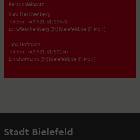
Personaleinsatz
Sara Fleschenberg
Telefon +49 521 51-20678
sara.fleschenberg
[ät]
bielefeld.de
(E-Mail )
Jana Hofmann
Telefon +49 521 51-50130
jana.hofmann
[ät]
bielefeld.de
(E-Mail )
Stadt Bielefeld