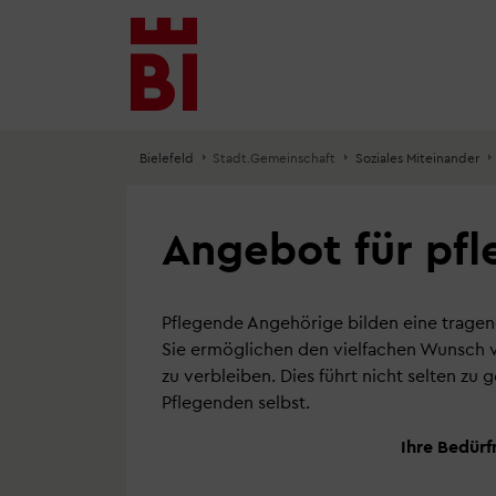
Inhalt
Menü
Suche
anspringen
anspringen
anspringen
Bielefeld
Stadt.Gemeinschaft
Soziales Miteinander
Angebot für pf
Pflegende Angehörige bilden eine tragen
Sie ermöglichen den vielfachen Wunsch v
zu verbleiben. Dies führt nicht selten zu 
Pflegenden selbst.
Ihre Bedürf