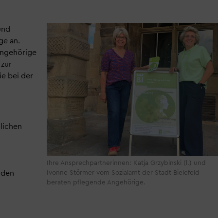
und
ge an.
Angehörige
 zur
ie bei der
lichen
Ihre Ansprechpartnerinnen: Katja Grzybinski (l.) und
nden
Ivonne Störmer vom Sozialamt der Stadt Bielefeld
beraten pflegende Angehörige.