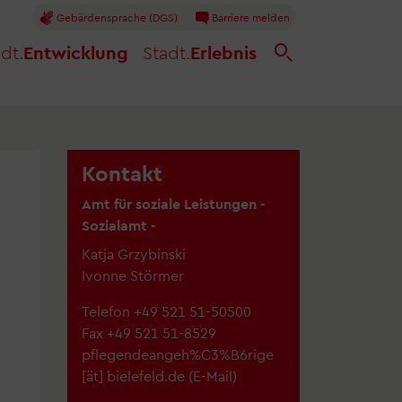
Gebärdensprache (DGS)
Barriere melden
dt.
Entwicklung
Stadt.
Erlebnis
Kontakt
Amt für soziale Leistungen -
Sozialamt -
Katja Grzybinski
Ivonne Störmer
Telefon +49 521 51-50500
Fax +49 521 51-8529
pflegendeangeh%C3%B6rige
[ät]
bielefeld.de
(E-Mail)