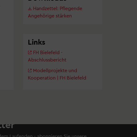
e
Handzettel: Pflegende
Angehörige stärken
Links
FH Bielefeld -
Abschlussbericht
Modellprojekte und
Kooperation | FH Bielefeld
ter
 dem Laufenden - abonnieren Sie
unsere