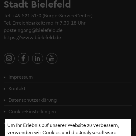
Stadt Bielefeld
Tel.
+49 521 51-0
(BürgerServiceCenter)
Tel. Erreichbarkeit: mo-fr 7.30-18 Uhr
posteingang@bielefeld.de
https://www.bielefeld.de
Fußzeilenmenü
Impressum
Kontakt
Datenschutzerklärung
Cookie-Einstellungen
Erklärung zur Barrierefreiheit
Um Ihr Erlebnis auf unserer Website zu verbessern,
verwenden wir Cookies und die Analysesoftware