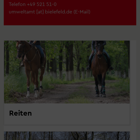
Telefon
+49 521 51-0
umweltamt
[at]
bielefeld.de
(
E-Mail
)
Reiten