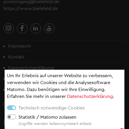
posteingang@bielefeld.de
https://www.bielefeld.de
Fußzeilenmenü
Impressum
Kontakt
Datenschutzerklärung
Um Ihr Erlebnis auf unserer Website zu verbessern,
Cookie-Einstellungen
verwenden wir Cookies und die Analysesoftware
Matomo. Dazu benötigen wir Ihre Einwilligung.
Erklärung zur Barrierefreiheit
Erfahren Sie mehr in unserer
Datenschutzerklärung
.
Technisch notwendige Cookies
Statistik / Matomo zulassen
Newsletter
Zugriffe werden teilanonymisiert erfasst.