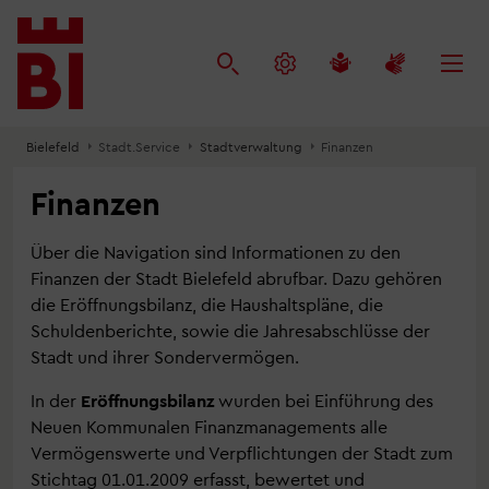
Inhalt
Menü
Suche
anspringen
anspringen
anspringen
Bielefeld
Stadt.Service
Stadtverwaltung
Finanzen
Finanzen
Über die Navigation sind Informationen zu den
Finanzen der Stadt Bielefeld abrufbar. Dazu gehören
die Eröffnungsbilanz, die Haushaltspläne, die
Schuldenberichte, sowie die Jahresabschlüsse der
Stadt und ihrer Sondervermögen.
In der
Eröffnungsbilanz
wurden bei Einführung des
Neuen Kommunalen Finanzmanagements alle
Vermögenswerte und Verpflichtungen der Stadt zum
Stichtag 01.01.2009 erfasst, bewertet und