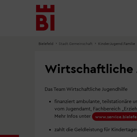
Inhalt
Menü
Suche
anspringen
anspringen
anspringen
Bielefeld
Stadt.Gemeinschaft
Kinder.Jugend.Familie
Wirtschaftliche
Das Team Wirtschaftliche Jugendhilfe
finanziert ambulante, teilstationäre 
vom Jugendamt, Fachbereich „Erziehe
Mehr Infos unter
www.service.bielefe
zahlt die Geldleistung für Kindertag