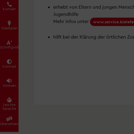
erhebt von Eltern und jungen Mensc
Kontakt
Jugendhilfe
Mehr Infos unter
www.service.bielefe
Stadtplan
hilft bei der Klärung der örtlichen Zu
Schrift­größe
Kontrast
Vorlesen
Leichte
Sprache
Übersetzen