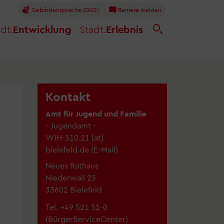
Gebärdensprache (DGS)
Barriere melden
dt.
Entwicklung
Stadt.
Erlebnis
Kontakt
Amt für Jugend und Familie
- Jugendamt -
WJH-510.21
[at]
bielefeld.de
(
E-Mail
)
Neues Rathaus
Niederwall 23
33602 Bielefeld
Tel. +49 521 51-0
(BürgerServiceCenter)