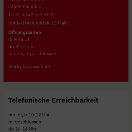
33602 Bielefeld
Telefon
+49 521 51-0
but
[at]
bielefeld.de
(
E-Mail
)
Öffnungszeiten
di 9-16 Uhr
do 9-17 Uhr
mo, mi, fr geschlossen
Stadtplanausschnitt
Telefonische Erreichbarkeit
mo, di, fr 10-12 Uhr
mi geschlossen
do 14-16 Uhr