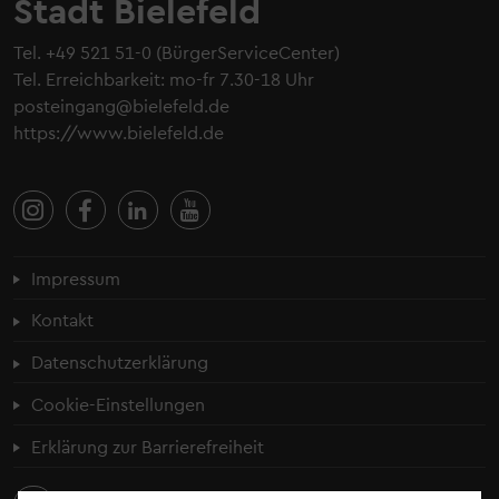
Stadt Bielefeld
Tel.
+49 521 51-0
(BürgerServiceCenter)
Tel. Erreichbarkeit: mo-fr 7.30-18 Uhr
posteingang@bielefeld.de
https://www.bielefeld.de
Fußzeilenmenü
Impressum
Kontakt
Datenschutzerklärung
Cookie-Einstellungen
Erklärung zur Barrierefreiheit