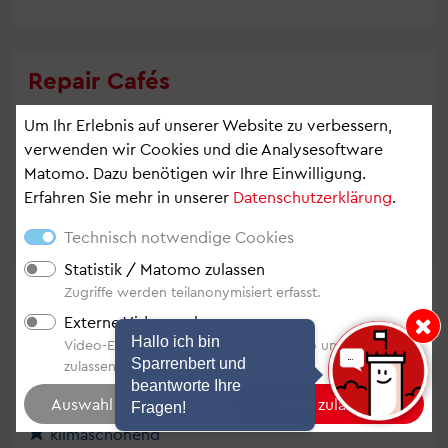
Repair Cafés
Kleidung & Wohlfühlen, Zu Hause & Technik,
Um Ihr Erlebnis auf unserer Website zu verbessern,
Reparieren, Reparieren & Teilen
verwenden wir Cookies und die Analysesoftware
An der Walkenmühle 11, Bielefeld
Matomo. Dazu benötigen wir Ihre Einwilligung.
klimaschonend
Erfahren Sie mehr in unserer
Datenschutzerklärung
.
Technisch notwendige Cookies
Statistik / Matomo zulassen
Restlos e.V. - "Restlos - Dein
Zugriffe werden teilanonymisiert erfasst.
Rettermarkt"
Externe Videos zulassen
Hinweis: Hallo i
Hallo ich bin
Video-Einbindung von YouTube, Vimeo und Video.Taxi
Einzelhandel, Recyceln, Weiterverwenden
Sparrenbert und
zulassen.
Johannisstr. 33-35, Bielefeld
beantworte Ihre
bio
Fragen!
klimaschonend