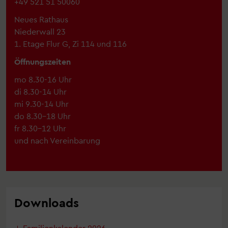
+49 521 51 50060
Neues Rathaus
Niederwall 23
1. Etage Flur G, Zi 114 und 116
Öffnungszeiten
mo 8.30-16 Uhr
di 8.30-14 Uhr
mi 9.30-14 Uhr
do 8.30–18 Uhr
fr 8.30–12 Uhr
und nach Vereinbarung
Downloads
Familienkalender 2026