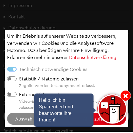
Fußzeilenmenü
Impressum
Kontakt
Datenschutzerklärung
Um Ihr Erlebnis auf unserer Website zu verbessern,
Cookie-Einstellungen
verwenden wir Cookies und die Analysesoftware
Erklärung zur Barrierefreiheit
Matomo. Dazu benötigen wir Ihre Einwilligung.
Erfahren Sie mehr in unserer
Datenschutzerklärung
.
Technisch notwendige Cookies
Statistik / Matomo zulassen
Newsletter
Zugriffe werden teilanonymisiert erfasst.
Externe Videos zulassen
Bleiben Sie auf dem Laufenden - abonnieren Sie
unsere
Hinweis: Hallo i
Hallo ich bin
Video-Einbindung von YouTube, Vimeo und Video.Taxi
Newsletter
.
Sparrenbert und
zulassen.
beantworte Ihre
Fragen!
Bestehende Abonnements verwalten
Auswahl der Newsletter