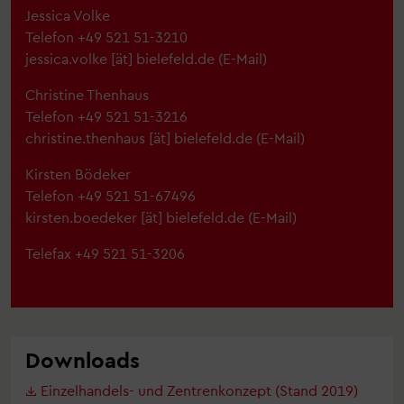
Jessica Volke
Telefon +49 521 51-3210
jessica.volke
[ät]
bielefeld.de
(E-Mail)
Christine Thenhaus
Telefon +49 521 51-3216
christine.thenhaus
[ät]
bielefeld.de
(E-Mail)
Kirsten Bödeker
Telefon +49 521 51-67496
kirsten.boedeker
[ät]
bielefeld.de
(E-Mail)
Telefax +49 521 51-3206
Downloads
Einzelhandels- und Zentrenkonzept (Stand 2019)