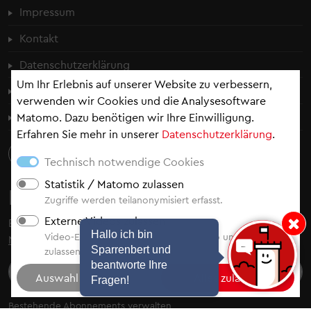
Fußzeilenmenü
Impressum
Kontakt
Datenschutzerklärung
Um Ihr Erlebnis auf unserer Website zu verbessern,
Cookie-Einstellungen
verwenden wir Cookies und die Analysesoftware
Erklärung zur Barrierefreiheit
Matomo. Dazu benötigen wir Ihre Einwilligung.
Erfahren Sie mehr in unserer
Datenschutzerklärung
.
Technisch notwendige Cookies
Statistik / Matomo zulassen
Newsletter
Zugriffe werden teilanonymisiert erfasst.
Externe Videos zulassen
Bleiben Sie auf dem Laufenden - abonnieren Sie
unsere
Hinweis: Hallo i
Hallo ich bin
Video-Einbindung von YouTube, Vimeo und Video.Taxi
Newsletter
.
Sparrenbert und
zulassen.
beantworte Ihre
Fragen!
Bestehende Abonnements verwalten
Auswahl der Newsletter