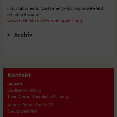
Informationen zur Zentrenentwicklung in Bielefeld
erhalten Sie unter
www.bielefeld.de/zentrenentwicklung
.
Archiv
Kontakt
Bauamt
Stadtentwicklung
Team Gesamträumliche Planung
August-Bebel-Straße 92
33602 Bielefeld