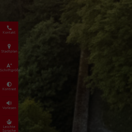
Kontakt
Stadtplan
Schrift­größe
Kontrast
Vorlesen
Leichte
Sprache