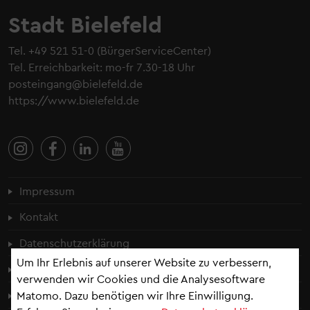
Stadt Bielefeld
Tel.
+49 521 51-0
(BürgerServiceCenter)
Tel. Erreichbarkeit: mo-fr 7.30-18 Uhr
posteingang@bielefeld.de
https://www.bielefeld.de
Fußzeilenmenü
Impressum
Kontakt
Datenschutzerklärung
Um Ihr Erlebnis auf unserer Website zu verbessern,
Cookie-Einstellungen
verwenden wir Cookies und die Analysesoftware
Erklärung zur Barrierefreiheit
Matomo. Dazu benötigen wir Ihre Einwilligung.