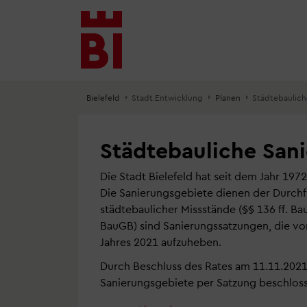
Inhalt
Menü
Suche
anspringen
anspringen
anspringen
Bielefeld
Stadt.Entwicklung
Planen
Städtebaulich
Städtebauliche San
Die Stadt Bielefeld hat seit dem Jahr 19
Die Sanierungsgebiete dienen der Durc
städtebaulicher Missstände (§§ 136 ff. 
BauGB) sind Sanierungssatzungen, die v
Jahres 2021 aufzuheben.
Durch Beschluss des Rates am 11.11.202
Sanierungsgebiete per Satzung beschlos