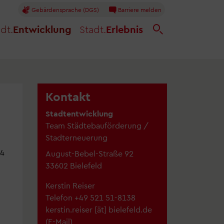
Gebärdensprache (DGS)
Barriere melden
dt.
Entwicklung
Stadt.
Erlebnis
Kontakt
Stadtentwicklung
Team Städtebauförderung /
Stadterneuerung
 4
August-Bebel-Straße 92
33602 Bielefeld
Kerstin Reiser
Telefon +49 521 51-8138
kerstin.reiser
[ät]
bielefeld.de
(E-Mail)