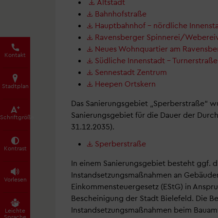
Altstadt
Bahnhofstraße
Hauptbahnhof – nördliche Innensta
Ravensberger Spinnerei/Webereivi
Neues Wohnquartier am Ravensberg
Kontakt
Südliche Innenstadt – Turnerstra
Sennestadt Zentrum
Heepen Ortskern
Stadtplan
Das Sanierungsgebiet „Sperberstraße“ wu
Sanierungsgebiet für die Dauer der Durc
Schrift­größe
31.12.2035).
Sperberstraße
Kontrast
In einem Sanierungsgebiet besteht ggf. d
Instandsetzungsmaßnahmen an Gebäuden 
Vorlesen
Einkommensteuergesetz (EStG) in Anspru
Bescheinigung der Stadt Bielefeld. Die 
Instandsetzungsmaßnahmen beim Bauamt
Leichte
Sprache