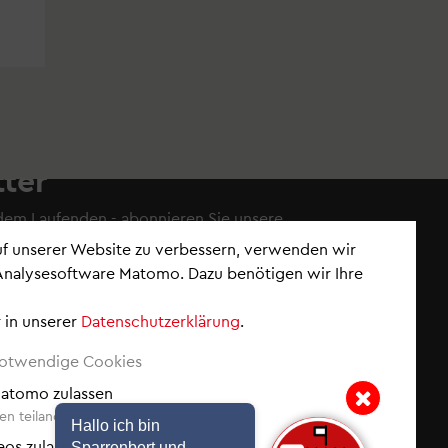
ter
 dem Laufenden - abonnieren Sie
unsere
auf unserer Website zu verbessern, verwenden wir
Analysesoftware Matomo. Dazu benötigen wir Ihre
 in unserer
Datenschutzerklärung
.
nements verwalten
wsletter
notwendige Cookies
ck (News der Woche)
 Matomo zulassen
eldungen
n teilanonymisiert erfasst.
r Dialog & Beteiligung
Hallo ich bin
Hinweis: Hallo ich bin Sp
eos zulassen
Sparrenbert und