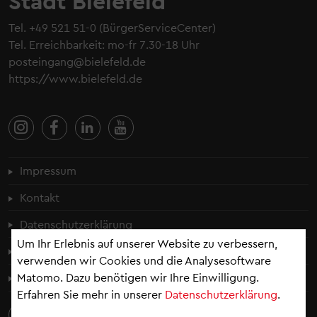
Stadt Bielefeld
Tel.
+49 521 51-0
(BürgerServiceCenter)
Tel. Erreichbarkeit: mo-fr 7.30-18 Uhr
posteingang@bielefeld.de
https://www.bielefeld.de
Fußzeilenmenü
Impressum
Kontakt
Datenschutzerklärung
Um Ihr Erlebnis auf unserer Website zu verbessern,
Cookie-Einstellungen
verwenden wir Cookies und die Analysesoftware
Matomo. Dazu benötigen wir Ihre Einwilligung.
Erklärung zur Barrierefreiheit
Erfahren Sie mehr in unserer
Datenschutzerklärung
.