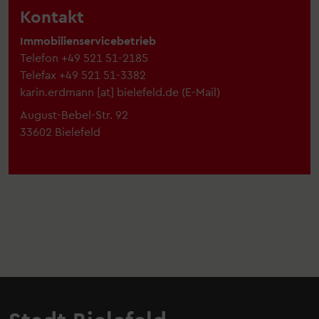
Kontakt
Immobilienservicebetrieb
Telefon
+49 521 51-2185
Telefax
+49 521 51-3382
karin.erdmann
[at]
bielefeld.de
(
E-Mail
)
August-Bebel-Str. 92
33602 Bielefeld