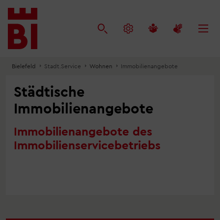
Inhalt
Menü
Suche
anspringen
anspringen
anspringen
Bielefeld
Stadt.Service
Wohnen
Immobilienangebote
Städtische
Immobilienangebote
Immobilienangebote des
Immobilienservicebetriebs