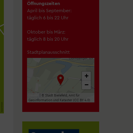
Öffnungszeiten
April bis September:
täglich 6 bis 22 Uhr
Oktober bis März:
täglich 8 bis 20 Uhr
Stadtplanausschnitt
+
−
Leaflet
| © Stadt Bielefeld, Amt für
Geoinformation und Kataster (CC BY 4.0)