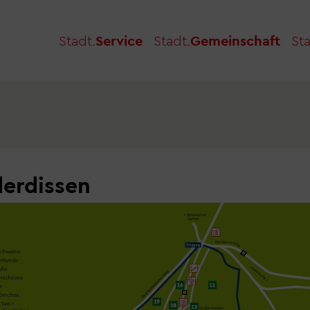
Stadt.
Service
Stadt.
Gemeinschaft
Sta
derdissen