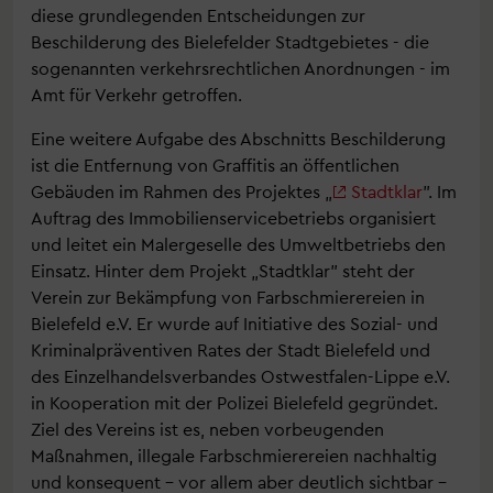
diese grundlegenden Entscheidungen zur
Beschilderung des Bielefelder Stadtgebietes - die
sogenannten verkehrsrechtlichen Anordnungen - im
Amt für Verkehr getroffen.
Eine weitere Aufgabe des Abschnitts Beschilderung
ist die Entfernung von Graffitis an öffentlichen
Gebäuden im Rahmen des Projektes „
Stadtklar
”. Im
Auftrag des Immobilienservicebetriebs organisiert
und leitet ein Malergeselle des Umweltbetriebs den
Einsatz. Hinter dem Projekt „Stadtklar” steht der
Verein zur Bekämpfung von Farbschmierereien in
Bielefeld e.V. Er wurde auf Initiative des Sozial- und
Kriminalpräventiven Rates der Stadt Bielefeld und
des Einzelhandelsverbandes Ostwestfalen-Lippe e.V.
in Kooperation mit der Polizei Bielefeld gegründet.
Ziel des Vereins ist es, neben vorbeugenden
Maßnahmen, illegale Farbschmierereien nachhaltig
und konsequent – vor allem aber deutlich sichtbar –