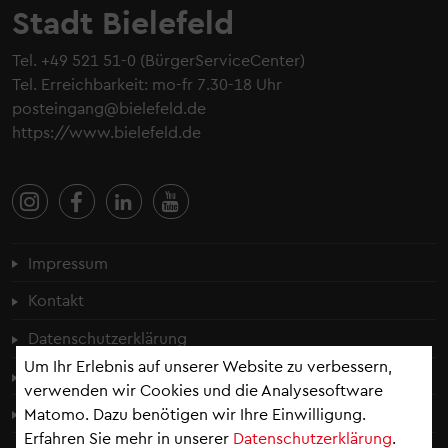
Stadt Bielefeld
Tel.
+49 521 51-0
(BürgerServiceCenter)
Tel. Erreichbarkeit: mo-fr 7.30-18 Uhr
posteingang@bielefeld.de
https://www.bielefeld.de
Fußzeilenmenü
Impressum
Kontakt
Datenschutzerklärung
Um Ihr Erlebnis auf unserer Website zu verbessern,
Cookie-Einstellungen
verwenden wir Cookies und die Analysesoftware
Erklärung zur Barrierefreiheit
Matomo. Dazu benötigen wir Ihre Einwilligung.
Erfahren Sie mehr in unserer
Datenschutzerklärung
.