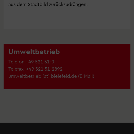
aus dem Stadtbild zurückzudrängen.
Umweltbetrieb
Telefon
+49 521 51-0
Telefax
+49 521 51-2892
umweltbetrieb
[at]
bielefeld.de
(
E-Mail
)