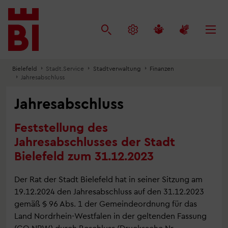
Inhalt
Menü
Suche
anspringen
anspringen
anspringen
Bielefeld
Stadt.Service
Stadtverwaltung
Finanzen
Jahresabschluss
Jahresabschluss
Feststellung des
Jahresabschlusses der Stadt
Bielefeld zum 31.12.2023
Der Rat der Stadt Bielefeld hat in seiner Sitzung am
19.12.2024 den Jahresabschluss auf den 31.12.2023
gemäß § 96 Abs. 1 der Gemeindeordnung für das
Land Nordrhein-Westfalen in der geltenden Fassung
(GO NRW) durch Beschluss (Drucksache Nr.