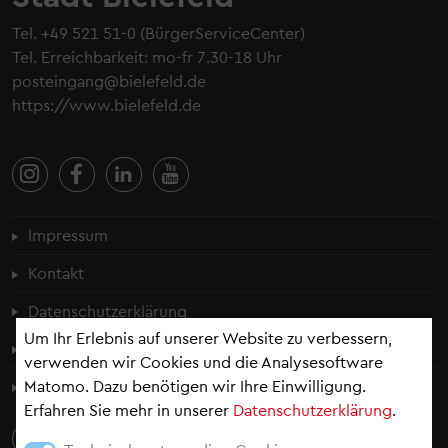
Tel.
+49 521 51-0
(BürgerServiceCenter)
Tel. Erreichbarkeit: mo-fr 7.30-18 Uhr
posteingang@bielefeld.de
https://www.bielefeld.de
Fußzeilenmenü
Impressum
Kontakt
Datenschutzerklärung
Um Ihr Erlebnis auf unserer Website zu verbessern,
Cookie-Einstellungen
verwenden wir Cookies und die Analysesoftware
Matomo. Dazu benötigen wir Ihre Einwilligung.
Erklärung zur Barrierefreiheit
Erfahren Sie mehr in unserer
Datenschutzerklärung
.