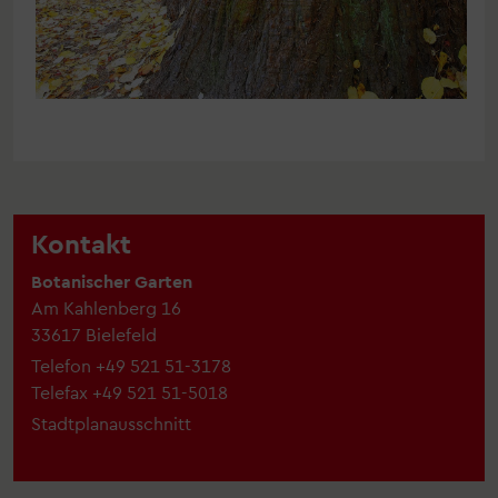
Kontakt
Botanischer Garten
Am Kahlenberg 16
33617 Bielefeld
Telefon
+49 521 51-3178
Telefax
+49 521 51-5018
Stadtplanausschnitt