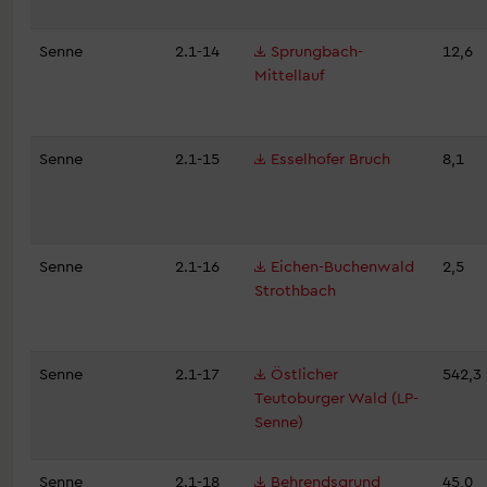
Senne
2.1-14
Sprungbach-
12,6
Mittellauf
Senne
2.1-15
Esselhofer Bruch
8,1
Senne
2.1-16
Eichen-Buchenwald
2,5
Strothbach
Senne
2.1-17
Östlicher
542,3
Teutoburger Wald (LP-
Senne)
Senne
2.1-18
Behrendsgrund
45,0