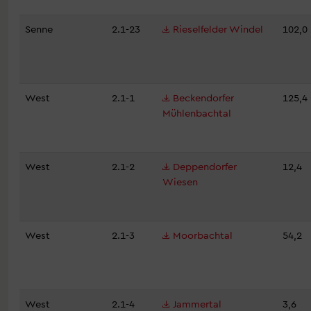
Senne
2.1-23
Rieselfelder Windel
102,0
West
2.1-1
Beckendorfer
125,4
Mühlenbachtal
West
2.1-2
Deppendorfer
12,4
Wiesen
West
2.1-3
Moorbachtal
54,2
West
2.1-4
Jammertal
3,6