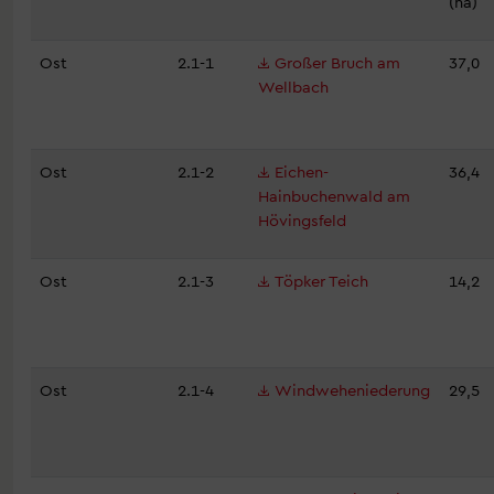
(ha)
Ost
2.1-1
Großer Bruch am
37,0
Wellbach
Ost
2.1-2
Eichen-
36,4
Hainbuchenwald am
Hövingsfeld
Ost
2.1-3
Töpker Teich
14,2
Ost
2.1-4
Windweheniederung
29,5