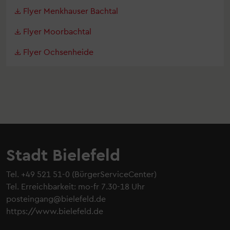
Flyer Menkhauser Bachtal
Flyer Moorbachtal
Flyer Ochsenheide
Stadt Bielefeld
Tel.
+49 521 51-0
(BürgerServiceCenter)
Tel. Erreichbarkeit: mo-fr 7.30-18 Uhr
posteingang@bielefeld.de
https://www.bielefeld.de