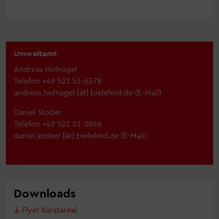
Umweltamt
Andreas Hofnagel
Telefon +49 521 51-6578
andreas.hofnagel
[ät]
bielefeld.de
(E-Mail)
Daniel Stober
Telefon +49 521 51-2866
daniel.stober
[ät]
bielefeld.de
(E-Mail)
Downloads
Flyer Karstareal