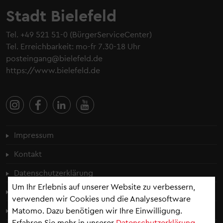
Stadt Bielefeld
Tel.
+49 521 51-0
(BürgerServiceCenter)
Tel. Erreichbarkeit: mo-fr 7.30-18 Uhr
posteingang@bielefeld.de
https://www.bielefeld.de
Fußzeilenmenü
Impressum
Kontakt
Datenschutzerklärung
Um Ihr Erlebnis auf unserer Website zu verbessern,
Cookie-Einstellungen
verwenden wir Cookies und die Analysesoftware
Erklärung zur Barrierefreiheit
Matomo. Dazu benötigen wir Ihre Einwilligung.
Erfahren Sie mehr in unserer
Datenschutzerklärung
.