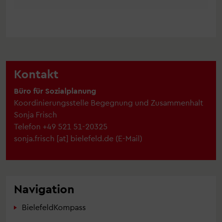
Kontakt
Büro für Sozialplanung
Koordinierungsstelle Begegnung und Zusammenhalt
Sonja Frisch
Telefon
+49 521 51-20325
sonja.frisch
[at]
bielefeld.de
(
E-Mail
)
Navigation
BielefeldKompass