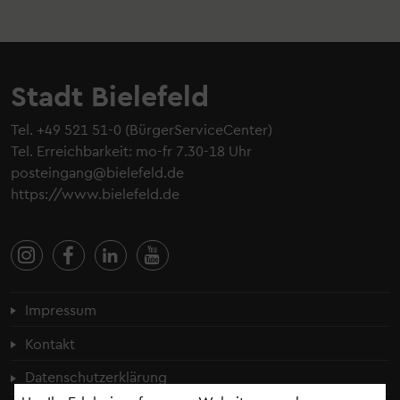
Stadt Bielefeld
Tel.
+49 521 51-0
(BürgerServiceCenter)
Tel. Erreichbarkeit: mo-fr 7.30-18 Uhr
posteingang@bielefeld.de
https://www.bielefeld.de
Fußzeilenmenü
Impressum
Kontakt
Datenschutzerklärung