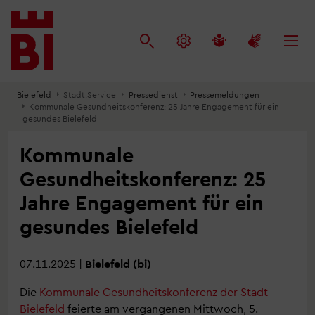
Inhalt
Menü
Suche
anspringen
anspringen
anspringen
Bielefeld
Stadt.Service
Pressedienst
Pressemeldungen
Kommunale Gesundheitskonferenz: 25 Jahre Engagement für ein
gesundes Bielefeld
Kommunale
Gesundheitskonferenz: 25
Jahre Engagement für ein
gesundes Bielefeld
07.11.2025
|
Bielefeld (bi)
Die
Kommunale Gesundheitskonferenz der Stadt
Bielefeld
feierte am vergangenen Mittwoch, 5.