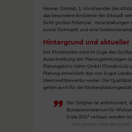
Henner Zimmat, 1. Vorsitzender des Altsta
das besondere Ambiente der Altstadt sehr 
Sicht großes Potenzial. Veranstaltunge
sowie Flohmarkt und eine funktionierende
Hintergrund und aktueller 
Der Klosterplatz wird im Zuge des Großp
Ausschreibung der Planungsleistungen n
Planungsbüro Hahm GmbH (Osnabrück) un
Planung entwickelt das von Scape Lands
Ideenwettbewerbs weiter. Die Qualitätsk
gelten auch für die Klosterplatzumgestal
Der Zeitplan ist ambitioniert,
Bundesministerium für Wohnen
Ende 2027 verbaut werden mü
Olaf Lewald, Leiter des Amtes f