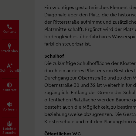
Ein wichtiges gestalterisches Element der
Diagonale über den Platz, die die histori
der Ritterstraße aufnimmt und zusätzlich
Platzmitte schafft. Ergänzt wird der Platz
Kontakt
bodengleiches, überfahrbares Wasserspiel
farblich steuerbar ist.
Stadtplan
Schulhof
Die zukünftige Schulhoffläche der Kloster
durch ein anderes Pflaster vom Rest des P
Schrift­größe
Durchgang zur Obernstraße und zu den
Obernstraße 30 und 32 ist weiterhin für d
Kontrast
zugänglich. Entlang der Grenze der Schul
öffentlichen Platzfläche werden Bäume g
besteht auch die Möglichkeit, zu bestimm
Vorlesen
beziehungsweise abzugrenzen. Die Gestal
Klosterschule und mit den Planungsbüros
Leichte
Sprache
Öffentliches WC