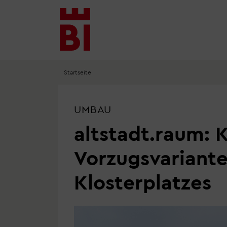
Inhalt
Menü
Suche
anspringen
anspringen
anspringen
Startseite
UMBAU
altstadt.raum: 
Vorzugsvariante
Klosterplatzes