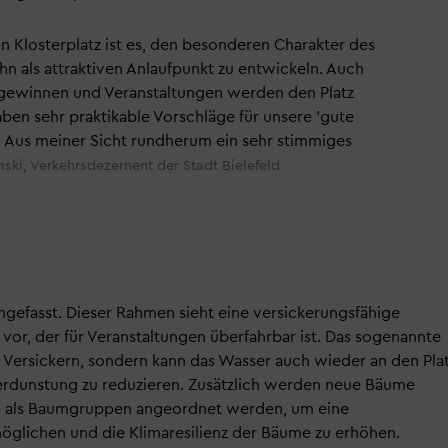
n Klosterplatz ist es, den besonderen Charakter des
ihn als attraktiven Anlaufpunkt zu entwickeln. Auch
t gewinnen und Veranstaltungen werden den Platz
ben sehr praktikable Vorschläge für unsere 'gute
t. Aus meiner Sicht rundherum ein sehr stimmiges
ski, Verkehrsdezernent der Stadt Bielefeld
ngefasst. Dieser Rahmen sieht eine versickerungsfähige
vor, der für Veranstaltungen überfahrbar ist. Das sogenannte
es Versickern, sondern kann das Wasser auch wieder an den Pla
erdunstung zu reduzieren. Zusätzlich werden neue Bäume
che als Baumgruppen angeordnet werden, um eine
lichen und die Klimaresilienz der Bäume zu erhöhen.