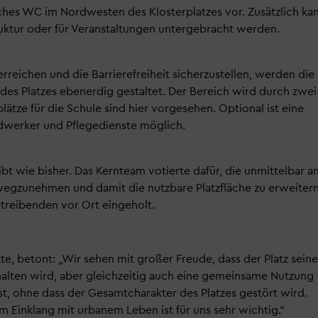
liches WC im Nordwesten des Klosterplatzes vor. Zusätzlich ka
truktur oder für Veranstaltungen untergebracht werden.
erreichen und die Barrierefreiheit sicherzustellen, werden die
 des Platzes ebenerdig gestaltet. Der Bereich wird durch zwei
lätze für die Schule sind hier vorgesehen. Optional ist eine
ndwerker und Pflegedienste möglich.
bt wie bisher. Das Kernteam votierte dafür, die unmittelbar a
wegzunehmen und damit die nutzbare Platzfläche zu erweitern
reibenden vor Ort eingeholt.
te, betont: „Wir sehen mit großer Freude, dass der Platz sein
alten wird, aber gleichzeitig auch eine gemeinsame Nutzung
st, ohne dass der Gesamtcharakter des Platzes gestört wird.
m Einklang mit urbanem Leben ist für uns sehr wichtig.“