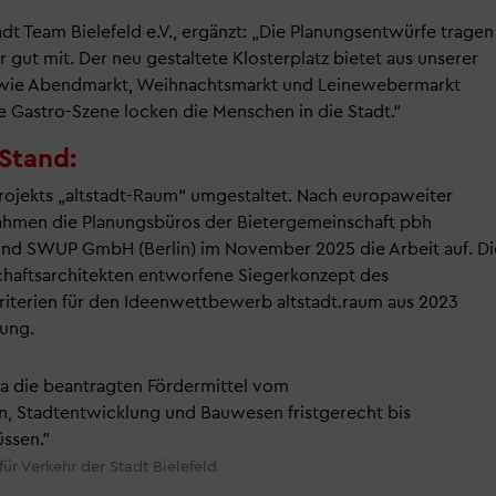
dt Team Bielefeld e.V., ergänzt: „Die Planungsentwürfe tragen
gut mit. Der neu gestaltete Klosterplatz bietet aus unserer
n wie Abendmarkt, Weihnachtsmarkt und Leinewebermarkt
 Gastro-Szene locken die Menschen in die Stadt.“
Stand:
rojekts „altstadt-Raum“ umgestaltet. Nach europaweiter
ahmen die Planungsbüros der Bietergemeinschaft pbh
d SWUP GmbH (Berlin) im November 2025 die Arbeit auf. Di
chaftsarchitekten entworfene Siegerkonzept des
riterien für den Ideenwettbewerb altstadt.raum aus 2023
tung.
 da die beantragten Fördermittel vom
, Stadtentwicklung und Bauwesen fristgerecht bis
ssen.
ür Verkehr der Stadt Bielefeld