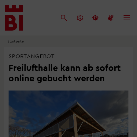
Inhalt
Menü
Suche
anspringen
anspringen
anspringen
Startseite
SPORTANGEBOT
Freilufthalle kann ab sofort
online gebucht werden