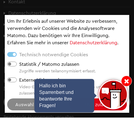
Kontakt
Datenschutzerklärung
Um Ihr Erlebnis auf unserer Website zu verbessern,
Cookie-Einstellungen
verwenden wir Cookies und die Analysesoftware
Matomo. Dazu benötigen wir Ihre Einwilligung.
Erklärung zur Barrierefreiheit
Erfahren Sie mehr in unserer
Datenschutzerklärung
.
Technisch notwendige Cookies
Statistik / Matomo zulassen
Newsletter
Zugriffe werden teilanonymisiert erfasst.
Externe Videos zulassen
Bleiben Sie auf dem Laufenden - abonnieren Sie
unsere
Hinweis: Hallo i
Hallo ich bin
Video-Einbindung von YouTube, Vimeo und Video.Taxi
Newsletter
.
Sparrenbert und
zulassen.
beantworte Ihre
Fragen!
Bestehende Abonnements verwalten
Auswahl der Newsletter
Abonnieren
Stadtblick (News der Woche)