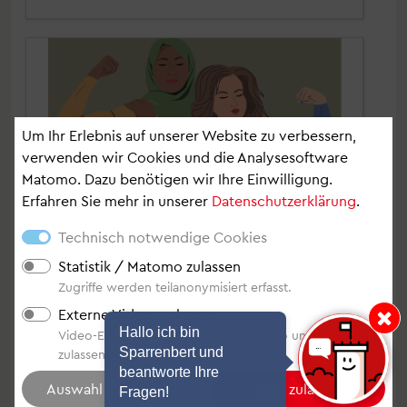
Um Ihr Erlebnis auf unserer Website zu verbessern,
verwenden wir Cookies und die Analysesoftware
Matomo. Dazu benötigen wir Ihre Einwilligung.
Erfahren Sie mehr in unserer
Datenschutzerklärung
.
Technisch notwendige Cookies
Statistik / Matomo zulassen
Zugriffe werden teilanonymisiert erfasst.
Externe Videos zulassen
Hinweis: Hallo i
Hallo ich bin
Video-Einbindung von YouTube, Vimeo und Video.Taxi
Sparrenbert und
zulassen.
beantworte Ihre
Fragen!
Selbstbehauptung & -