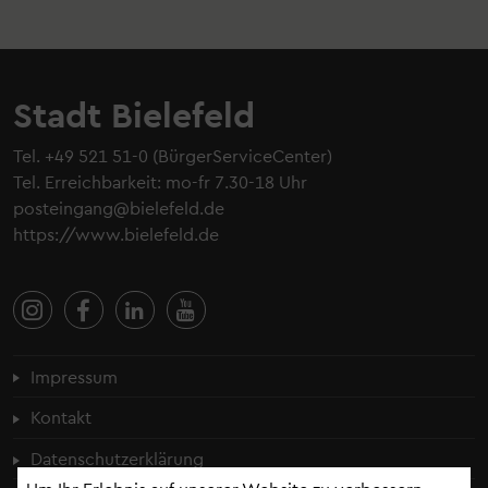
Stadt Bielefeld
Tel.
+49 521 51-0
(BürgerServiceCenter)
Tel. Erreichbarkeit: mo-fr 7.30-18 Uhr
posteingang@bielefeld.de
https://www.bielefeld.de
Fußzeilenmenü
Impressum
Kontakt
Datenschutzerklärung