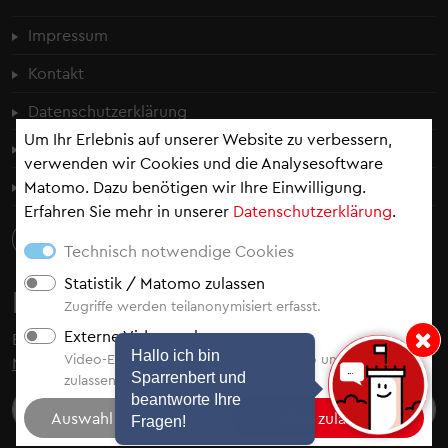
Fußzeilenmenü
Impressum
Kontakt
Datenschutzerklärung
Um Ihr Erlebnis auf unserer Website zu verbessern,
Cookie-Einstellungen
verwenden wir Cookies und die Analysesoftware
Erklärung zur Barrierefreiheit
Matomo. Dazu benötigen wir Ihre Einwilligung.
Erfahren Sie mehr in unserer
Datenschutzerklärung
.
Technisch notwendige Cookies
Statistik / Matomo zulassen
Newsletter
Zugriffe werden teilanonymisiert erfasst.
Externe Videos zulassen
Bleiben Sie auf dem Laufenden - abonnieren Sie
unsere
Hinweis: Hallo i
Hallo ich bin
Video-Einbindung von YouTube, Vimeo und Video.Taxi
Newsletter
.
Sparrenbert und
zulassen.
beantworte Ihre
Fragen!