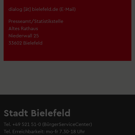
dialog
[ät]
bielefeld.de
(E-Mail)
Presseamt/Statistikstelle
Altes Rathaus
Niederwall 25
33602 Bielefeld
Stadt Bielefeld
Tel.
+49 521 51-0
(BürgerServiceCenter)
Tel. Erreichbarkeit: mo-fr 7.30-18 Uhr