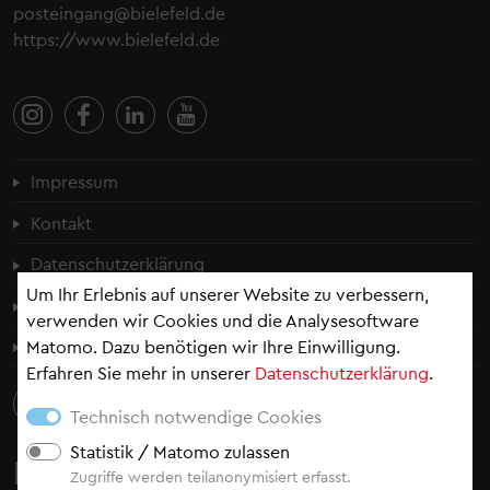
posteingang@bielefeld.de
https://www.bielefeld.de
Fußzeilenmenü
Impressum
Kontakt
Datenschutzerklärung
Um Ihr Erlebnis auf unserer Website zu verbessern,
Cookie-Einstellungen
verwenden wir Cookies und die Analysesoftware
Erklärung zur Barrierefreiheit
Matomo. Dazu benötigen wir Ihre Einwilligung.
Erfahren Sie mehr in unserer
Datenschutzerklärung
.
Technisch notwendige Cookies
Statistik / Matomo zulassen
Newsletter
Zugriffe werden teilanonymisiert erfasst.