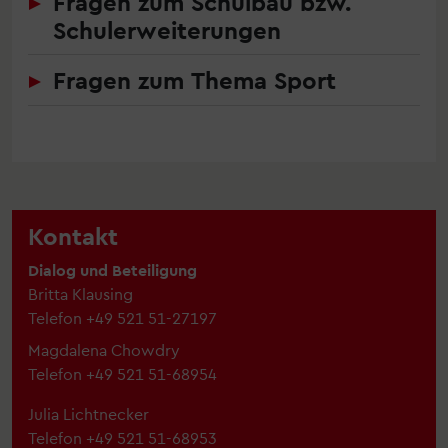
Fragen zum Schulbau bzw.
Schulerweiterungen
Fragen zum Thema Sport
Kontakt
Dialog und Beteiligung
Britta Klausing
Telefon
+49 521 51-27197
Magdalena Chowdry
Telefon +49 521 51-68954
Julia Lichtnecker
Telefon +49 521 51-68953