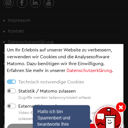
Fußzeilenmenü
Impressum
Kontakt
Datenschutzerklärung
Um Ihr Erlebnis auf unserer Website zu verbessern,
Cookie-Einstellungen
verwenden wir Cookies und die Analysesoftware
Erklärung zur Barrierefreiheit
Matomo. Dazu benötigen wir Ihre Einwilligung.
Erfahren Sie mehr in unserer
Datenschutzerklärung
.
Technisch notwendige Cookies
Statistik / Matomo zulassen
Newsletter
Zugriffe werden teilanonymisiert erfasst.
Externe Videos zulassen
Bleiben Sie auf dem Laufenden - abonnieren Sie
unsere
Hinweis: Hallo i
Hallo ich bin
Video-Einbindung von YouTube, Vimeo und Video.Taxi
Newsletter
.
Sparrenbert und
zulassen.
beantworte Ihre