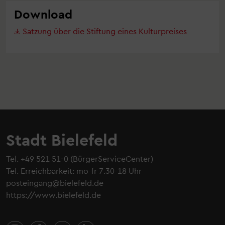
Download
Satzung über die Stiftung eines Kulturpreises
Stadt Bielefeld
Tel.
+49 521 51-0
(BürgerServiceCenter)
Tel. Erreichbarkeit: mo-fr 7.30-18 Uhr
posteingang@bielefeld.de
https://www.bielefeld.de