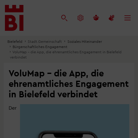
Inhalt
Menü
Suche
anspringen
anspringen
anspringen
Bielefeld
Stadt.Gemeinschaft
Soziales Miteinander
Bürgerschaftliches Engagement
VoluMap – die App, die ehrenamtliches Engagement in Bielefeld
verbindet
VoluMap – die App, die
ehrenamtliches Engagement
in Bielefeld verbindet
Der