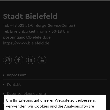
Stadt Bielefeld
Tel.
+49 521 51-0
(BürgerServiceCenter)
Tel. Erreichbarkeit: mo-fr 7.30-18 Uhr
posteingang@bielefeld.de
https://www.bielefeld.de
Fußzeilenmenü
Impressum
Kontakt
Datenschutzerklärung
Um Ihr Erlebnis auf unserer Website zu verbessern,
Cookie-Einstellungen
verwenden wir Cookies und die Analysesoftware