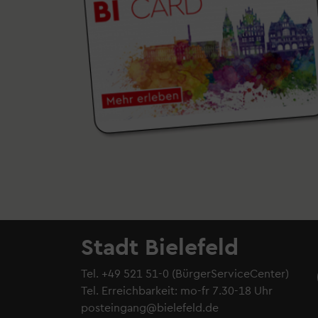
Stadt Bielefeld
Tel.
+49 521 51-0
(BürgerServiceCenter)
Tel. Erreichbarkeit: mo-fr 7.30-18 Uhr
posteingang@bielefeld.de