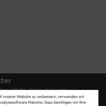
ter
 dem Laufenden - abonnieren Sie
unsere
auf unserer Website zu verbessern, verwenden wir
Analysesoftware Matomo. Dazu benötigen wir Ihre