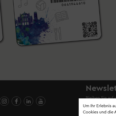
Newslet
Bleiben Sie auf
Newsletter
.
Um Ihr Erlebnis 
Cookies und die 