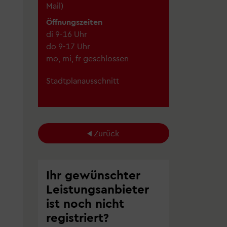
Mail
)
Öffnungszeiten
di 9-16 Uhr
do 9-17 Uhr
mo, mi, fr geschlossen
Stadtplanausschnitt
Zurück
Ihr gewünschter
Leistungsanbieter
ist noch nicht
registriert?