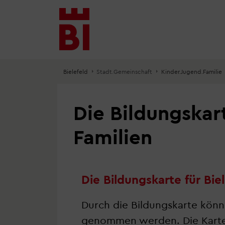
Inhalt
Menü
Suche
anspringen
anspringen
anspringen
Bielefeld
Stadt.Gemeinschaft
Kinder.Jugend.Familie
Die Bildungskar
Familien
Die Bildungskarte für Bie
Durch die Bildungskarte könne
genommen werden. Die Karte er