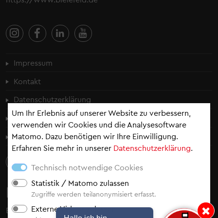
Fußzeilenmenü
Impressum
Kontakt
Datenschutzerklärung
Um Ihr Erlebnis auf unserer Website zu verbessern,
Cookie-Einstellungen
verwenden wir Cookies und die Analysesoftware
Matomo. Dazu benötigen wir Ihre Einwilligung.
Erklärung zur Barrierefreiheit
Erfahren Sie mehr in unserer
Datenschutzerklärung
.
Technisch notwendige Cookies
Statistik / Matomo zulassen
Newsletter
Zugriffe werden teilanonymisiert erfasst.
Externe Videos zulassen
Bleiben Sie auf dem Laufenden - abonnieren Sie
unsere
Hinweis: Hallo i