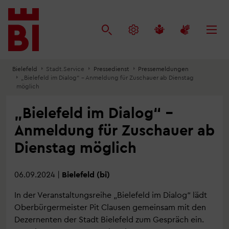
Inhalt
Menü
Suche
anspringen
anspringen
anspringen
Bielefeld
Stadt.Service
Pressedienst
Pressemeldungen
„Bielefeld im Dialog“ – Anmeldung für Zuschauer ab Dienstag
möglich
„Bielefeld im Dialog“ –
Anmeldung für Zuschauer ab
Dienstag möglich
06.09.2024
|
Bielefeld (bi)
In der Veranstaltungsreihe „Bielefeld im Dialog“ lädt
Oberbürgermeister Pit Clausen gemeinsam mit den
Dezernenten der Stadt Bielefeld zum Gespräch ein.