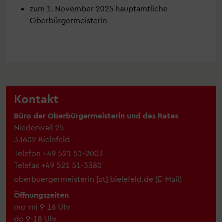
zum 1. November 2025 hauptamtliche
Oberbürgermeisterin
Kontakt
Büro der Oberbürgermeisterin und des Rates
Niederwall 25
33602 Bielefeld
Telefon
+49 521 51-2003
Telefax
+49 521 51-3380
oberbuergermeisterin
[at]
bielefeld.de
(
E-Mail
)
Öffnungszeiten
mo-mi 9-16 Uhr
do 9-18 Uhr