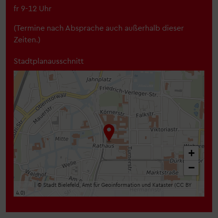
fr 9-12 Uhr
(Termine nach Absprache auch außerhalb dieser
Zeiten.)
Stadtplanausschnitt
+
−
Leaflet
| © Stadt Bielefeld, Amt für Geoinformation und Kataster (CC BY
4.0)