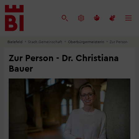
Inhalt
Menü
Suche
anspringen
anspringen
anspringen
Bielefeld
Stadt.Gemeinschaft
Oberbürgermeisterin
Zur Person
Zur Person - Dr. Christiana
Bauer