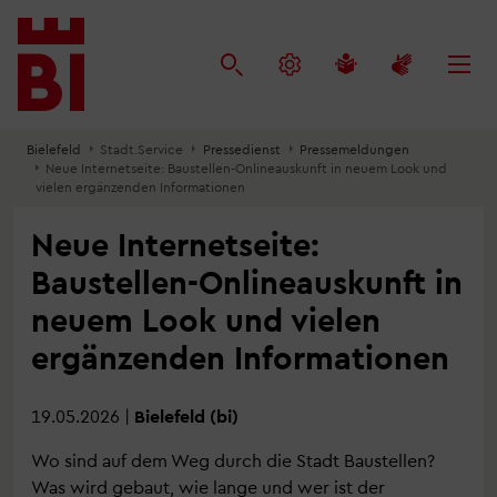
Inhalt
Menü
Suche
anspringen
anspringen
anspringen
Bielefeld
Stadt.Service
Pressedienst
Pressemeldungen
Neue Internetseite: Baustellen-Onlineauskunft in neuem Look und
vielen ergänzenden Informationen
Neue Internetseite:
Baustellen-Onlineauskunft in
neuem Look und vielen
ergänzenden Informationen
19.05.2026
|
Bielefeld (bi)
Wo sind auf dem Weg durch die Stadt Baustellen?
Was wird gebaut, wie lange und wer ist der