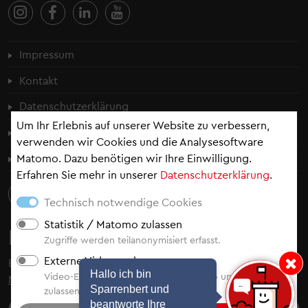
Fußzeilenmenü
Impressum
Kontakt
Datenschutzerklärung
Um Ihr Erlebnis auf unserer Website zu verbessern,
Cookie-Einstellungen
verwenden wir Cookies und die Analysesoftware
Matomo. Dazu benötigen wir Ihre Einwilligung.
Erklärung zur Barrierefreiheit
Erfahren Sie mehr in unserer
Datenschutzerklärung
.
Technisch notwendige Cookies
Statistik / Matomo zulassen
Newsletter
Zugriffe werden teilanonymisiert erfasst.
Externe Videos zulassen
Bleiben Sie auf dem Laufenden - abonnieren Sie
unsere
Hinweis: Hallo i
Hallo ich bin
Video-Einbindung von YouTube, Vimeo und Video.Taxi
Newsletter
.
Sparrenbert und
zulassen.
beantworte Ihre