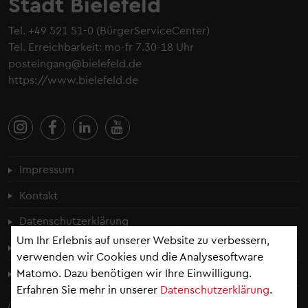
Stadt Bielefeld
Tel.
+49 521 51-0
(BürgerServiceCenter)
Tel. Erreichbarkeit: mo-fr 7.30-18 Uhr
posteingang@bielefeld.de
https://www.bielefeld.de
Fußzeilenmenü
Impressum
Kontakt
Datenschutzerklärung
Um Ihr Erlebnis auf unserer Website zu verbessern,
Cookie-Einstellungen
verwenden wir Cookies und die Analysesoftware
Matomo. Dazu benötigen wir Ihre Einwilligung.
Erklärung zur Barrierefreiheit
Erfahren Sie mehr in unserer
Datenschutzerklärung
.