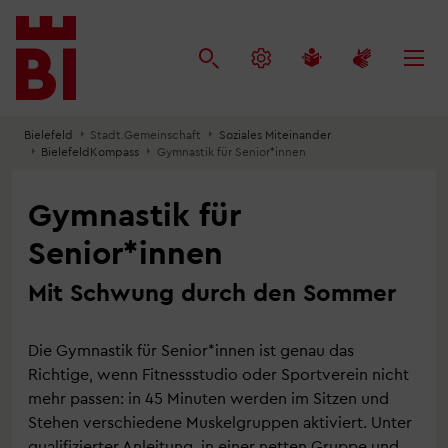
Inhalt
Menü
Suche
anspringen
anspringen
anspringen
Bielefeld
Stadt.Gemeinschaft
Soziales Miteinander
BielefeldKompass
Gymnastik für Senior*innen
Gymnastik für
Senior*innen
Mit Schwung durch den Sommer
Die Gymnastik für Senior*innen ist genau das
Richtige, wenn Fitnessstudio oder Sportverein nicht
mehr passen: in 45 Minuten werden im Sitzen und
Stehen verschiedene Muskelgruppen aktiviert. Unter
qualifizierter Anleitung, in einer netten Gruppe und