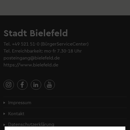
Stadt Bielefeld
Tel.
+49 521 51-0
(BürgerServiceCenter)
Tel. Erreichbarkeit: mo-fr 7.30-18 Uhr
posteingang@bielefeld.de
https://www.bielefeld.de
Fußzeilenmenü
Impressum
Kontakt
Datenschutzerklärung