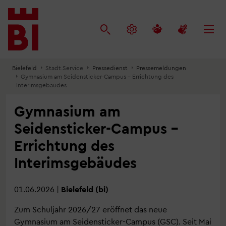
Inhalt
Menü
Suche
anspringen
anspringen
anspringen
Bielefeld
Stadt.Service
Pressedienst
Pressemeldungen
Gymnasium am Seidensticker-Campus – Errichtung des
Interimsgebäudes
Gymnasium am
Seidensticker-Campus –
Errichtung des
Interimsgebäudes
01.06.2026
|
Bielefeld (bi)
Zum Schuljahr 2026/27 eröffnet das neue
Gymnasium am Seidensticker-Campus (GSC). Seit Mai