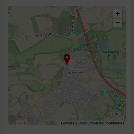
+
−
Leaflet | ©
OpenStreetMap
contributors