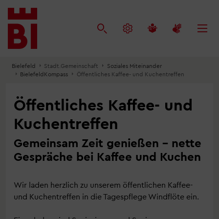
Inhalt
Menü
Suche
anspringen
anspringen
anspringen
Bielefeld
Stadt.Gemeinschaft
Soziales Miteinander
BielefeldKompass
Öffentliches Kaffee- und Kuchentreffen
Öffentliches Kaffee- und
Kuchentreffen
Gemeinsam Zeit genießen – nette
Gespräche bei Kaffee und Kuchen
Wir laden herzlich zu unserem öffentlichen Kaffee-
und Kuchentreffen in die Tagespflege Windflöte ein.