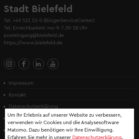
Stadt Bielefeld
Tel.
+49 521 51-0
(BürgerServiceCenter)
Tel. Erreichbarkeit: mo-fr 7.30-18 Uhr
posteingang@bielefeld.de
https://www.bielefeld.de
Fußzeilenmenü
Impressum
Kontakt
Datenschutzerklärung
Um Ihr Erlebnis auf unserer Website zu verbessern,
Cookie-Einstellungen
verwenden wir Cookies und die Analysesoftware
Matomo. Dazu benötigen wir Ihre Einwilligung.
Erklärung zur Barrierefreiheit
Erfahren Sie mehr in unserer
Datenschutzerklärung
.