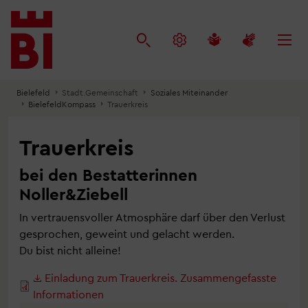
Inhalt
Menü
Suche
anspringen
anspringen
anspringen
Bielefeld
Stadt.Gemeinschaft
Soziales Miteinander
BielefeldKompass
Trauerkreis
Trauerkreis
bei den Bestatterinnen
Noller&Ziebell
In vertrauensvoller Atmosphäre darf über den Verlust
gesprochen, geweint und gelacht werden.
Du bist nicht alleine!
Einladung zum Trauerkreis. Zusammengefasste
Informationen