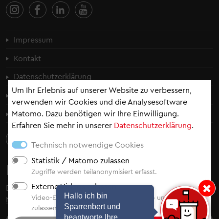
Fußzeilenmenü
Impressum
Kontakt
Datenschutzerklärung
Um Ihr Erlebnis auf unserer Website zu verbessern,
Cookie-Einstellungen
verwenden wir Cookies und die Analysesoftware
Matomo. Dazu benötigen wir Ihre Einwilligung.
Erklärung zur Barrierefreiheit
Erfahren Sie mehr in unserer
Datenschutzerklärung
.
Technisch notwendige Cookies
Statistik / Matomo zulassen
Newsletter
Zugriffe werden teilanonymisiert erfasst.
Externe Videos zulassen
Bleiben Sie auf dem Laufenden - abonnieren Sie
unsere
Hinweis: Hallo i
Hallo ich bin
Video-Einbindung von YouTube, Vimeo und Video.Taxi
Newsletter
.
Sparrenbert und
zulassen.
beantworte Ihre