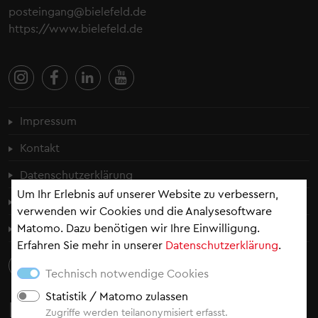
posteingang@bielefeld.de
https://www.bielefeld.de
Fußzeilenmenü
Impressum
Kontakt
Datenschutzerklärung
Um Ihr Erlebnis auf unserer Website zu verbessern,
Cookie-Einstellungen
verwenden wir Cookies und die Analysesoftware
Matomo. Dazu benötigen wir Ihre Einwilligung.
Erklärung zur Barrierefreiheit
Erfahren Sie mehr in unserer
Datenschutzerklärung
.
Technisch notwendige Cookies
Statistik / Matomo zulassen
Newsletter
Zugriffe werden teilanonymisiert erfasst.