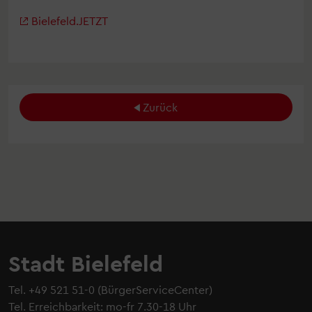
Bielefeld.JETZT
Zurück
Stadt Bielefeld
Tel.
+49 521 51-0
(BürgerServiceCenter)
Tel. Erreichbarkeit: mo-fr 7.30-18 Uhr