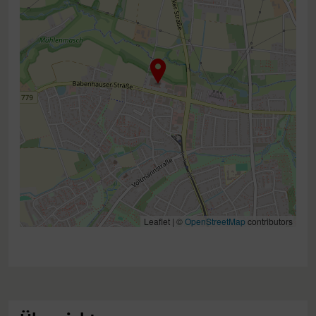
Leaflet | ©
OpenStreetMap
contributors