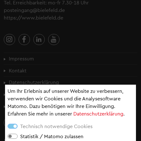
Tel. Erreichbarkeit: mo-fr 7.30-18 Uhr
posteingang@bielefeld.de
https://www.bielefeld.de
Fußzeilenmenü
Impressum
Kontakt
Datenschutzerklärung
Um Ihr Erlebnis auf unserer Website zu verbessern,
Cookie-Einstellungen
verwenden wir Cookies und die Analysesoftware
Matomo. Dazu benötigen wir Ihre Einwilligung.
Erklärung zur Barrierefreiheit
Erfahren Sie mehr in unserer
Datenschutzerklärung
.
Technisch notwendige Cookies
Statistik / Matomo zulassen