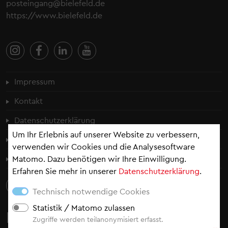
posteingang@bielefeld.de
https://www.bielefeld.de
Fußzeilenmenü
Impressum
Kontakt
Datenschutzerklärung
Um Ihr Erlebnis auf unserer Website zu verbessern,
Cookie-Einstellungen
verwenden wir Cookies und die Analysesoftware
Erklärung zur Barrierefreiheit
Matomo. Dazu benötigen wir Ihre Einwilligung.
Erfahren Sie mehr in unserer
Datenschutzerklärung
.
Technisch notwendige Cookies
Statistik / Matomo zulassen
Newsletter
Zugriffe werden teilanonymisiert erfasst.