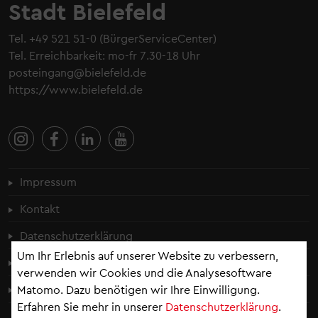
Stadt Bielefeld
Tel.
+49 521 51-0
(BürgerServiceCenter)
Tel. Erreichbarkeit: mo-fr 7.30-18 Uhr
posteingang@bielefeld.de
https://www.bielefeld.de
Fußzeilenmenü
Impressum
Kontakt
Datenschutzerklärung
Um Ihr Erlebnis auf unserer Website zu verbessern,
Cookie-Einstellungen
verwenden wir Cookies und die Analysesoftware
Erklärung zur Barrierefreiheit
Matomo. Dazu benötigen wir Ihre Einwilligung.
Erfahren Sie mehr in unserer
Datenschutzerklärung
.