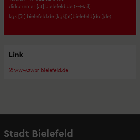
dirk.cremer
[at]
bielefeld.de
(
E-Mail
)
kgk
[ät]
bielefeld.de
(kgk[at]bielefeld[dot]de)
Link
www.zwar-bielefeld.de
Stadt Bielefeld