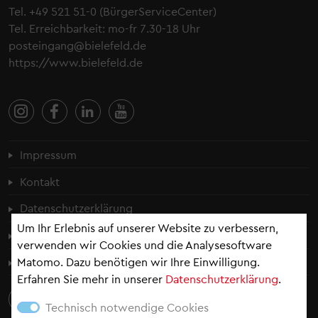
Tel.
+49 521 51-0
(BürgerServiceCenter)
Tel. Erreichbarkeit: mo-fr 7.30-18 Uhr
posteingang@bielefeld.de
https://www.bielefeld.de
Fußzeilenmenü
Impressum
Kontakt
Datenschutzerklärung
Um Ihr Erlebnis auf unserer Website zu verbessern,
Cookie-Einstellungen
verwenden wir Cookies und die Analysesoftware
Erklärung zur Barrierefreiheit
Matomo. Dazu benötigen wir Ihre Einwilligung.
Erfahren Sie mehr in unserer
Datenschutzerklärung
.
Technisch notwendige Cookies