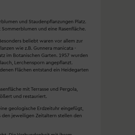
erblumen und Staudenpflanzungen Platz.
mit Sommerblumen und eine Rasenfläche.
Besonders beliebt waren vor allem zur
lanzen wie z.B. Gunnera manicata -
atz im Botanischen Garten. 1957 wurden
lauch, Lerchensporn angepflanzt.
ordenen Flächen entstand ein Heidegarten
senfläche mit Terrasse und Pergola,
ößert und restauriert.
ine geologische Erdzeituhr eingefügt,
 den jeweiligen Zeitaltern stellen den
iebt. Die Verbundenheit mit ihrem