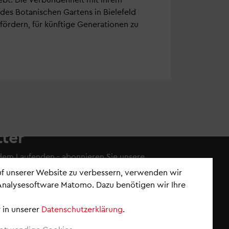
des Botanischen Gartens in Bielefeld
 fördern, für künftige Generationen zu
ter
 dem Laufenden - abonnieren Sie
unsere
auf unserer Website zu verbessern, verwenden wir
Analysesoftware Matomo. Dazu benötigen wir Ihre
 in unserer
Datenschutzerklärung
.
nements verwalten
wsletter