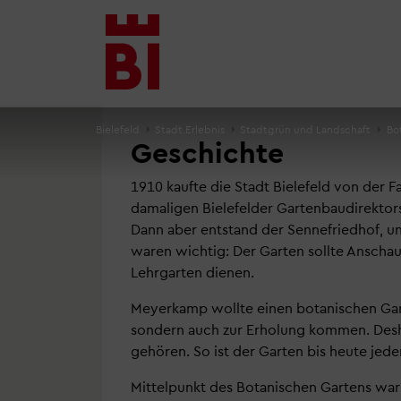
Inhalt
Menü
Suche
anspringen
anspringen
anspringen
Bielefeld
Stadt.Erlebnis
Stadtgrün und Landschaft
Bo
Geschichte
1910 kaufte die Stadt Bielefeld von der
damaligen Bielefelder Gartenbaudirektor
Dann aber entstand der Sennefriedhof, u
waren wichtig: Der Garten sollte Anschau
Lehrgarten dienen.
Meyerkamp wollte einen botanischen Gart
sondern auch zur Erholung kommen. Deshal
gehören. So ist der Garten bis heute jede
Mittelpunkt des Botanischen Gartens wa