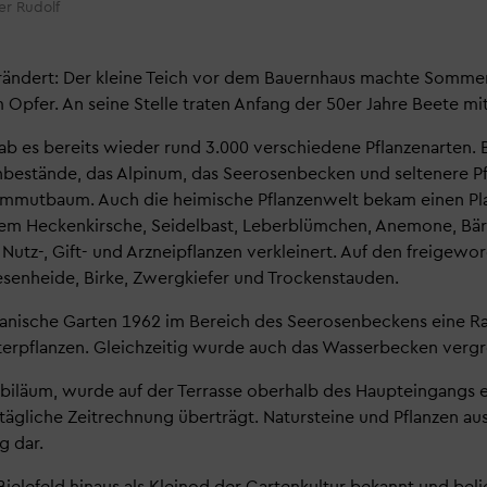
er Rudolf
verändert: Der kleine Teich vor dem Bauernhaus machte Somm
m Opfer. An seine Stelle traten Anfang der 50er Jahre Beete 
b es bereits wieder rund 3.000 verschiedene Pflanzenarten. 
bestände, das Alpinum, das Seerosenbecken und seltenere Pf
ammutbaum. Auch die heimische Pflanzenwelt bekam einen Pl
rem Heckenkirsche, Seidelbast, Leberblümchen, Anemone, Bär
utz-, Gift- und Arzneipflanzen verkleinert. Auf den freigew
esenheide, Birke, Zwergkiefer und Trockenstauden.
tanische Garten 1962 im Bereich des Seerosenbeckens eine Ra
etterpflanzen. Gleichzeitig wurde auch das Wasserbecken vergr
biläum, wurde auf der Terrasse oberhalb des Haupteingangs e
tägliche Zeitrechnung überträgt. Natursteine und Pflanzen aus
g dar.
Bielefeld hinaus als Kleinod der Gartenkultur bekannt und bel