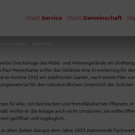
Stadt.
Service
Stadt.
Gemeinschaft
Sta
tanischer Garten
Geschichte
 Familie Dreckshage das Wald- und Wiesengelände am Südhang
s Paul Meyerkamp sollte das Gelände eine Erweiterung für de
nd so konnte 1912 ein städtischer Garten, nach einem Plan v
ungsmaterial für den naturkundlichen Unterricht der Schulen 
en für Alle, mit heimischen und fremdländischen Pflanzen, in
b wollte er die Anlage auch nicht umzäunen, sie sollte öffen
rzeit geöffnet und zugänglich.
r zu allen Zeiten das aus dem Jahre 1823 stammende Fachwe