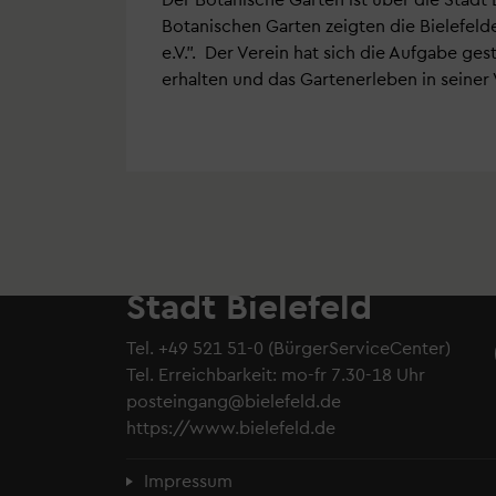
Botanischen Garten zeigten die Bielefeld
e.V.". Der Verein hat sich die Aufgabe ge
erhalten und das Gartenerleben in seine
Stadt Bielefeld
Tel.
+49 521 51-0
(BürgerServiceCenter)
Tel. Erreichbarkeit: mo-fr 7.30-18 Uhr
posteingang@bielefeld.de
https://www.bielefeld.de
Fußzeilenmenü
Impressum