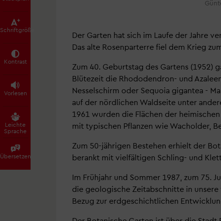
Günt
Schrift­größe
Der Garten hat sich im Laufe der Jahre 
Das alte Rosenparterre fiel dem Krieg zu
Kontrast
Zum 40. Geburtstag des Gartens (1952) ga
Blütezeit die Rhododendron- und Azaleen
Nesselschirm oder Sequoia gigantea - M
Vorlesen
auf der nördlichen Waldseite unter ande
1961 wurden die Flächen der heimischen N
Leichte
mit typischen Pflanzen wie Wacholder, B
Sprache
Zum 50-jährigen Bestehen erhielt der Bo
Übersetzen
berankt mit vielfältigen Schling- und Kl
Im Frühjahr und Sommer 1987, zum 75. Ju
die geologische Zeitabschnitte in unsere 
Bezug zur erdgeschichtlichen Entwicklun
Der Botanische Garten ist über die Stadt 