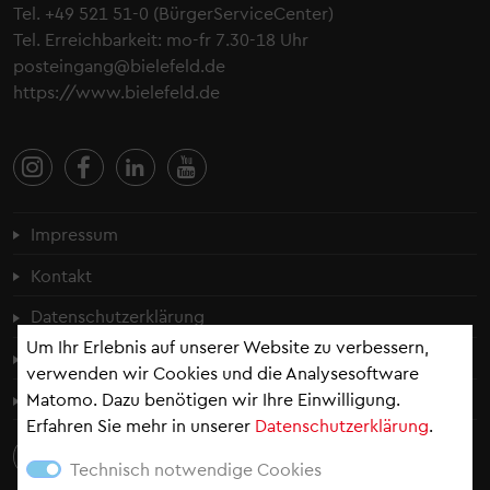
Tel.
+49 521 51-0
(BürgerServiceCenter)
Tel. Erreichbarkeit: mo-fr 7.30-18 Uhr
posteingang@bielefeld.de
https://www.bielefeld.de
Fußzeilenmenü
Impressum
Kontakt
Datenschutzerklärung
Um Ihr Erlebnis auf unserer Website zu verbessern,
Cookie-Einstellungen
verwenden wir Cookies und die Analysesoftware
Erklärung zur Barrierefreiheit
Matomo. Dazu benötigen wir Ihre Einwilligung.
Erfahren Sie mehr in unserer
Datenschutzerklärung
.
Technisch notwendige Cookies