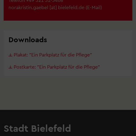
norakristin.gaebel
[at]
bielefeld.de
(
E-Mail
)
Downloads
Plakat: "Ein Parkplatz für die Pflege"
Postkarte: "Ein Parkplatz für die Pflege"
Stadt Bielefeld