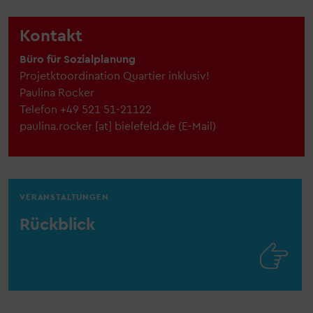
Kontakt
Büro für Sozialplanung
Projetktoordination Quartier inklusiv!
Paulina Rocker
Telefon
+49 521 51-21122
paulina.rocker
[at]
bielefeld.de
(
E-Mail
)
VERANSTALTUNGEN
Rückblick
