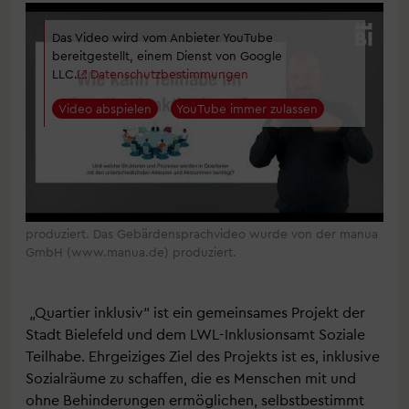
Das Video wird vom Anbieter YouTube
bereitgestellt, einem Dienst von Google
LLC.
Datenschutzbestimmungen
Video abspielen
YouTube immer zulassen
Das Video wurde von Sven Henric Olde (www.svenolde.de)
produziert. Das Gebärdensprachvideo wurde von der manua
GmbH (www.manua.de) produziert.
„Quartier inklusiv“ ist ein gemeinsames Projekt der
Stadt Bielefeld und dem LWL-Inklusionsamt Soziale
Teilhabe. Ehrgeiziges Ziel des Projekts ist es, inklusive
Sozialräume zu schaffen, die es Menschen mit und
ohne Behinderungen ermöglichen, selbstbestimmt