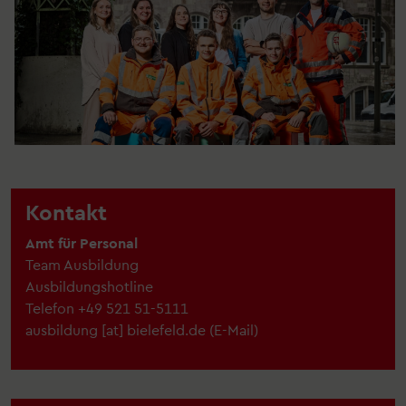
Kontakt
Amt für Personal
Team Ausbildung
Ausbildungshotline
Telefon
+49 521 51-5111
ausbildung
[at]
bielefeld.de
(
E-Mail
)