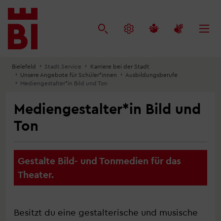
Inhalt
Menü
Suche
anspringen
anspringen
anspringen
Bielefeld
Stadt.Service
Karriere bei der Stadt
Unsere Angebote für Schüler*innen
Ausbildungsberufe
Mediengestalter*in Bild und Ton
Mediengestalter*in Bild und
Ton
Gestalte Bild- und Tonmedien für das
Theater.
Besitzt du eine gestalterische und musische