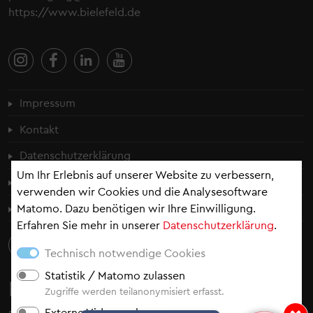
https://www.bielefeld.de
Fußzeilenmenü
Impressum
Kontakt
Datenschutzerklärung
Um Ihr Erlebnis auf unserer Website zu verbessern,
Cookie-Einstellungen
verwenden wir Cookies und die Analysesoftware
Matomo. Dazu benötigen wir Ihre Einwilligung.
Erklärung zur Barrierefreiheit
Erfahren Sie mehr in unserer
Datenschutzerklärung
.
Technisch notwendige Cookies
Statistik / Matomo zulassen
Newsletter
Zugriffe werden teilanonymisiert erfasst.
Externe Videos zulassen