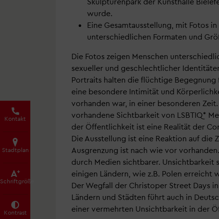
Skulpturenpark der Kunsthalle Bielef
wurde.
Eine Gesamtausstellung, mit Fotos in
unterschiedlichen Formaten und Grö
Die Fotos zeigen Menschen unterschiedli
sexueller und geschlechtlicher Identitäte
Portraits halten die flüchtige Begegnung f
eine besondere Intimität und Körperlichk
vorhanden war, in einer besonderen Zeit.
vorhandene Sichtbarkeit von LSBTIQ* Me
Kontakt
der Öffentlichkeit ist eine Realität der Co
Die Ausstellung ist eine Reaktion auf die Z
Ausgrenzung ist nach wie vor vorhanden.
Stadtplan
durch Medien sichtbarer. Unsichtbarkeit s
einigen Ländern, wie z.B. Polen erreicht 
Schrift­größe
Der Wegfall der Christoper Street Days i
Ländern und Städten führt auch in Deutsc
einer vermehrten Unsichtbarkeit in der Öf
Kontrast