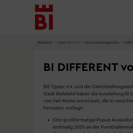
Inhalt
Menü
Suche
anspringen
anspringen
anspringen
Bielefeld
Stadt.Service
Gleichstellungsstelle
LSBT
BI DIFFERENT v
BIE Queer e.V. und die Gleichstellungsstel
Stadt Bielefeld haben die Ausstellung BI
von Veit Mette entwickelt, die in versch
Formaten vorliegt:
Eine großformatige Popup Ausstellun
erstmalig 2020 an der Kunsthallenma