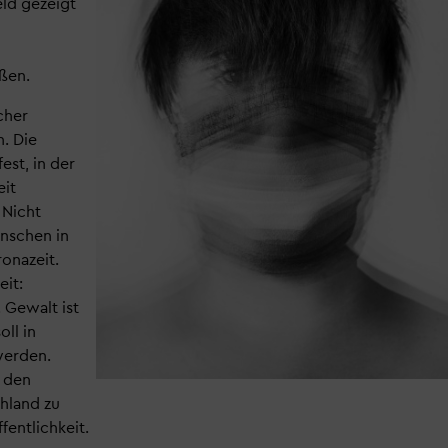
eld gezeigt
ßen.
cher
n. Die
est, in der
eit
 Nicht
nschen in
ronazeit.
eit:
 Gewalt ist
oll in
werden.
n den
hland zu
fentlichkeit.