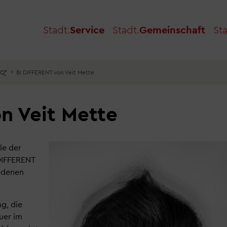
Stadt.
Service
Stadt.
Gemeinschaft
Sta
IQ*
BI DIFFERENT von Veit Mette
on Veit Mette
le der
 DIFFERENT
iedenen
g, die
uer im