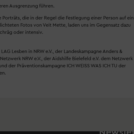
ßeren Ausgrenzung führen.
 Porträts, die in der Regel die Festlegung einer Person auf ei
lichteten Fotos von Veit Mette, laden uns im Gegensatz dazu
chräg oder intensiv.
der LAG Lesben in NRW e.V., der Landeskampagne Anders &
Netzwerk NRW e.V., der Aidshilfe Bielefeld e.V. dem Netzwerk
V. und der Präventionskampagne ICH WEISS WAS ICH TU der
den.
Newslet