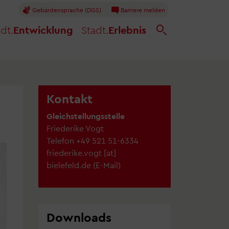
Gebärdensprache (DGS)
Barriere melden
dt.
Entwicklung
Stadt.
Erlebnis
Kontakt
Gleichstellungsstelle
Friederike Vogt
Telefon
+49 521 51-6334
friederike.vogt
[at]
bielefeld.de
(
E-Mail
)
Downloads